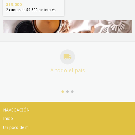
$19.000
2
cuotas de
$9.500
sin interés
A todo el país
NAVEGACIÓN
Inicio
Un poco de mí