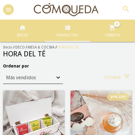
0
INICIO
PRODUCTOS
CARRITO
Inicio
/
DECO
/
MESA & COCINA
/
HORA DEL TÉ
HORA DEL TÉ
Ordenar por
FILTRAR
21
%
OFF