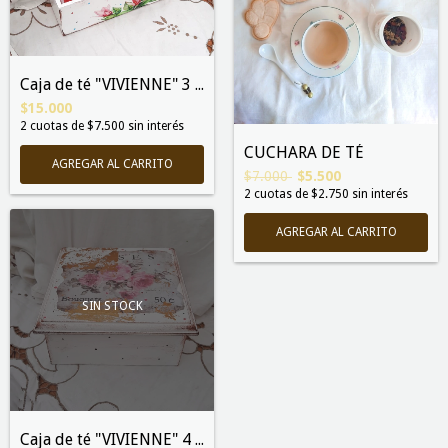
Caja de té "VIVIENNE" 3 divisiones
$15.000
2
cuotas de
$7.500
sin interés
CUCHARA DE TÉ
AGREGAR AL CARRITO
$7.000
$5.500
2
cuotas de
$2.750
sin interés
SIN STOCK
Caja de té "VIVIENNE" 4 divisiones