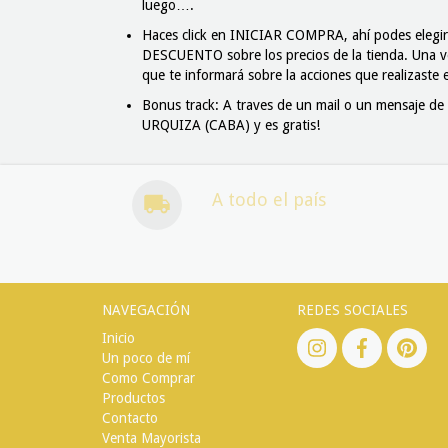
luego….
Haces click en INICIAR COMPRA, ahí podes elegi
DESCUENTO sobre los precios de la tienda. Una vez
que te informará sobre la acciones que realizaste
Bonus track: A traves de un mail o un mensaje
URQUIZA (CABA) y es gratis!
A todo el país
NAVEGACIÓN
REDES SOCIALES
Inicio
Un poco de mí
Como Comprar
Productos
Contacto
Venta Mayorista