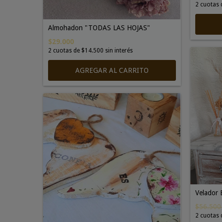
2
cuotas 
Almohadon "TODAS LAS HOJAS"
$29.000
2
cuotas de
$14.500
sin interés
AGREGAR AL CARRITO
Velador
$56.50
2
cuotas 