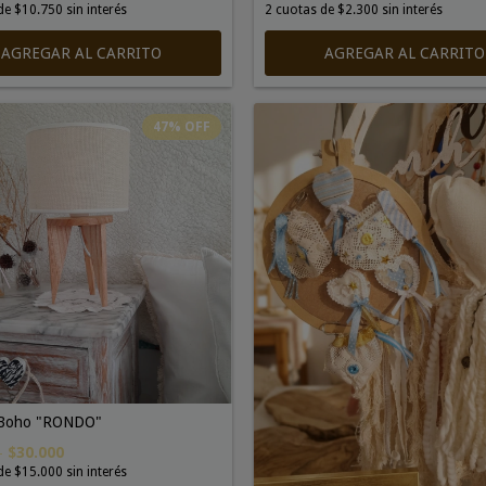
de
$10.750
sin interés
2
cuotas de
$2.300
sin interés
AGREGAR AL CARRITO
47
%
OFF
 Boho "RONDO"
0
$30.000
de
$15.000
sin interés