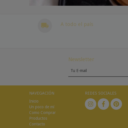
A todo el país
Newsletter
NAVEGACIÓN
REDES SOCIALES
Inicio
Un poco de mí
Como Comprar
Productos
Contacto