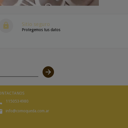
Sitio seguro
Protegemos tus datos
ONTACTANOS
1150534980
info@comoqueda.com.ar